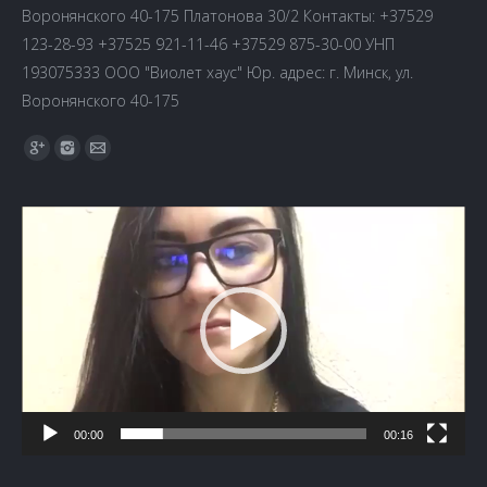
Воронянского 40-175 Платонова 30/2 Контакты: +37529
123-28-93 +37525 921-11-46 +37529 875-30-00 УНП
193075333 ООО "Виолет хаус" Юр. адрес: г. Минск, ул.
Воронянского 40-175
Найдите нас:
Видеоплеер
00:00
00:16