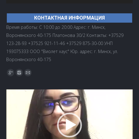
КОНТАКТНАЯ ИНФОРМАЦИЯ
Время работы: С 10:00 до 20:00 Адрес: г. Минск,
Воронянского 40-175 Платонова 30/2 Контакты: +37529
123-28-93 +37525 921-11-46 +37529 875-30-00 УНП
193075333 ООО "Виолет хаус" Юр. адрес: г. Минск, ул.
Воронянского 40-175
Найдите нас:
Видеоплеер