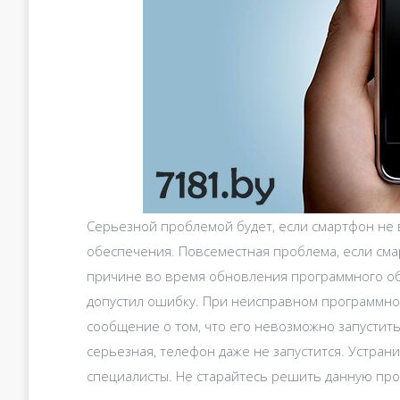
Серьезной проблемой будет, если смартфон не
обеспечения. Повсеместная проблема, если сма
причине во время обновления программного об
допустил ошибку. При неисправном программно
сообщение о том, что его невозможно запустить
серьезная, телефон даже не запустится. Устра
специалисты. Не старайтесь решить данную про