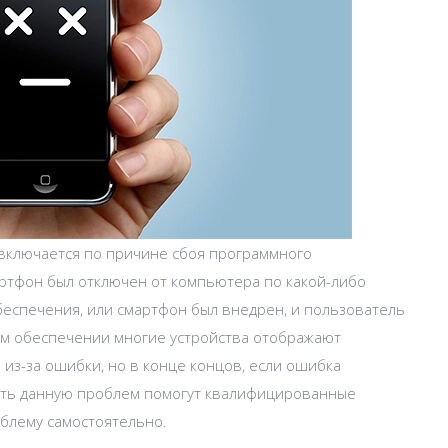
 включается по причине сбоя программного
ртфон был отключен от компьютера по какой-либо
еспечения, или смартфон был внедрен, и пользователь
м обеспечении многие устройства отображают
 из-за ошибки, но в конце концов, если ошибка
нить данную проблем помогут квалифицированные
блему самостоятельно.