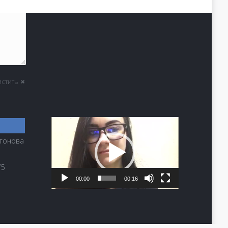
истить
Видеоплеер
атонова
75
00:00
00:16