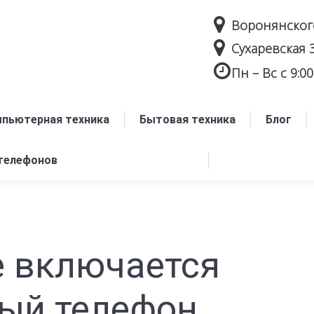
Воронянског
Cухаревская 
Пн – Вс с 9:00
пьютерная техника
Бытовая техника
Блог
 телефонов
е включается
ый телефон