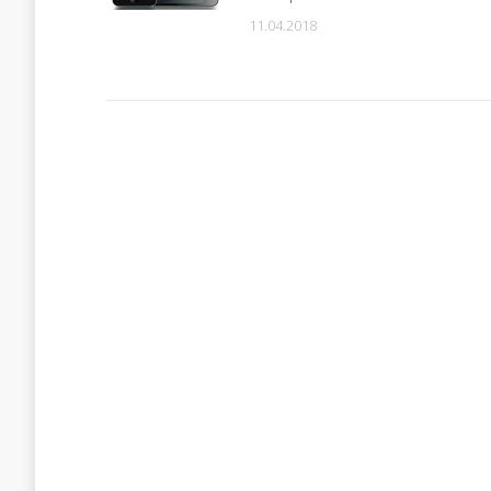
11.04.2018
Видеоплеер
Имя *
Ваша п
00:00
00:13
Сообщ