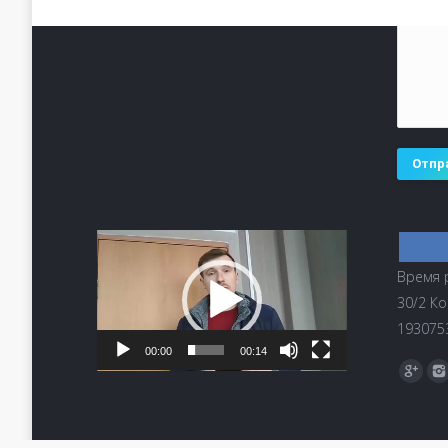
Отпр
Видеоплеер
Время р
30/2 Ко
1930753
00:00
00:14
Найдите