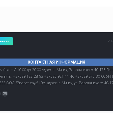
оч
авить
КОНТАКТНАЯ ИНФОРМАЦИЯ
аботы: С 10:00 до 20:00 Адрес: г. Минск, Воронянского 40-175 Пл
нтакты: +37529 123-28-93 +37525 921-11-46 +37529 875-30-00 УНП
33 ООО "Виолет хаус" Юр. адрес: г. Минск, ул. Воронянского 40-1
 нас: